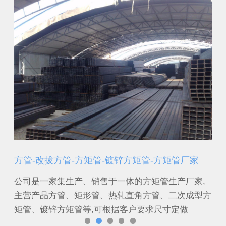
Q345B方矩管_Q345C方管_Q345D方管-Q345E方管公司
方管-改拔方管-方矩管-镀锌方矩管-方矩管厂家
「
B方
公司是一家集生产、销售于一体的方矩管生产厂家,
我
缝
主营产品方管、矩形管、热轧直角方管、二次成型方
方
欢迎
矩管、镀锌方矩管等,可根据客户要求尺寸定做
息