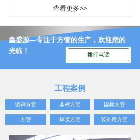
查看更多>>
鑫盛源—专注于方管的生产，欢迎您的
光临！
拨打电话
工程案例
镀锌方管
非标方管
国标方管
方管
焊接方管
装饰用方管