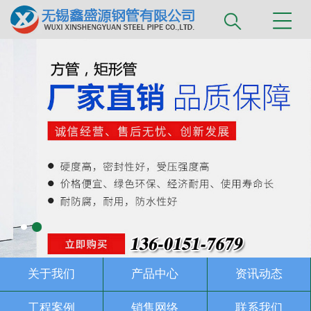
关于我们
产品中心
资讯动态
工程案例
销售网络
联系我们