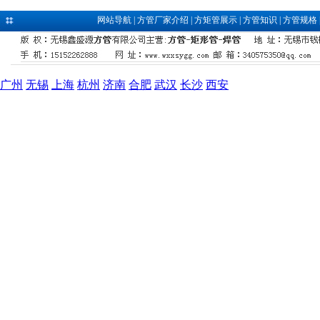
网站导航
|
方管厂家介绍
|
方矩管展示
|
方管知识
|
方管规格
广州
无锡
上海
杭州
济南
合肥
武汉
长沙
西安