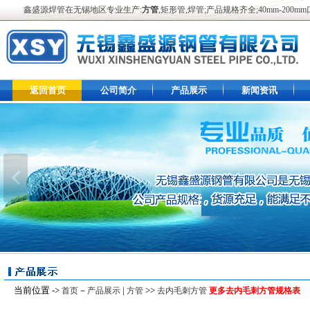
鑫盛源焊管在无锡地区专业生产:
方管
,矩形管,焊管;产品规格齐全;40mm-2
返回首页
公司简介
产品展示
新闻资讯
当前位置 ->
－
|
>>
首页
产品展示
方管
去内毛刺方管
更多去内毛刺方管规格表