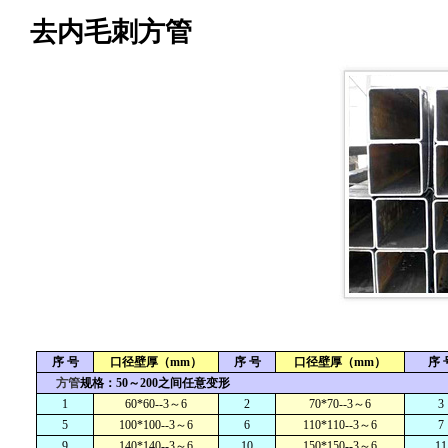
去内毛刺方管
序
号
口径壁厚（
mm
）
序
号
口径壁厚（
mm
）
序
方管
规格：
50
～
200
之间任意变形
1
60*60--3
～
6
2
70*70--3
～
6
3
5
100*100--3
～
6
6
110*110--3
～
6
7
9
140*140--3
～
6
10
150*150--3
～
6
11