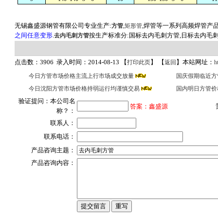
无锡鑫盛源钢管有限公司专业生产:
,
,焊管等一系列高频焊管产品
方管
矩形管
之间任意变形
.
按生产标准分:国标去内毛刺方管,日标去内毛刺
去内毛刺方管
点击数：3906 录入时间：2014-08-13 【
】 【
】本站网址：
打印此页
返回
h
今日方管市场价格主流上行市场成交放量
国庆假期临近方
今日沈阳方管市场价格持弱运行均谨慎交易
国内明日方管价
验证提问：本公司名
答案：鑫盛源
称？：
联系人：
联系电话：
产品咨询主题：
产品咨询内容：