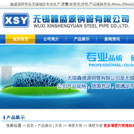
鑫盛源焊管在无锡地区专业生产:
方管
,矩形管,焊管;产品规格齐全;40mm-2
返回首页
公司简介
产品展示
新闻资讯
当前位置 ->
－
|
>>
>>
首页
产品展示
方管
薄壁方管
薄壁方管
更多薄壁方管规格