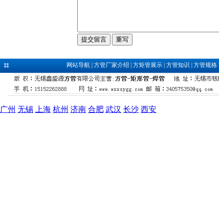
网站导航
|
方管厂家介绍
|
方矩管展示
|
方管知识
|
方管规格
广州
无锡
上海
杭州
济南
合肥
武汉
长沙
西安