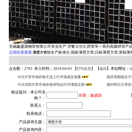
无锡鑫盛源钢管有限公司专业生产:
,
,焊管等一系列高频焊管产品
方管
矩形管
之间任意变形
.
按生产标准分:国标薄壁方管,日标薄壁方管,英制薄
薄壁方管
点击数：2763 录入时间：2016-04-01 【
】 【
】本站网址：
打印此页
返回
h
今日方管市场价格主流上行市场成交放量
国庆假期临近方
今日沈阳方管市场价格持弱运行均谨慎交易
国内明日方管价
验证提问：本公司名
答案：鑫盛源
称？：
联系人：
联系电话：
产品咨询主题：
产品咨询内容：