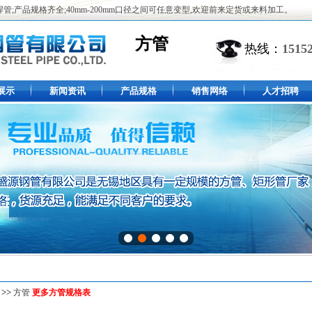
,焊管;产品规格齐全;40mm-200mm口径之间可任意变型,欢迎前来定货或来料加工。
方管
热线：
1515
展示
新闻资讯
产品规格
销售网络
人才招聘
>>
方管
更多方管规格表