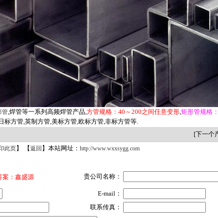
,焊管等一系列高频焊管产品,
方管规格：40～200之间任意变形
,
矩形管规格：
形管
日标方管,英制方管,美标方管,欧标方管,非标方管等.
[下一个产
】 【
】本站网址：
印此页
返回
http://www.wxxsygg.com
贵公司名称：
答案：鑫盛源
E-mail：
联系传真：