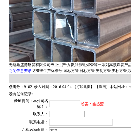
无锡鑫盛源钢管有限公司专业生产:
,
,焊管等一系列高频焊管产品
方管
矩形管
之间任意变形
.
按生产标准分:国标方管,日标方管,英制方管,美标方管,
方管
点击数：9102 录入时间：2016-04-04 【
】 【
】本站网址：
打印此页
返回
h
没有任何记录!
验证提问：本公司名
答案：鑫盛源
称？：
联系人：
联系电话：
产品咨询主题：