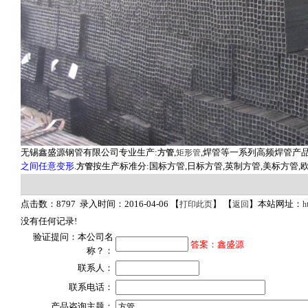
无锡鑫盛源钢管有限公司专业生产:
,
,焊管等一系列高频焊管产品
方管
矩形管
之间任意变形
.
按生产标准分:国标方管,日标方管,英制方管,美标方管,
方管
点击数：8797 录入时间：2016-04-06 【
】 【
】本站网址：
打印此页
返回
h
没有任何记录!
验证提问：本公司名
答案：鑫盛源
称？：
联系人：
联系电话：
产品咨询主题：