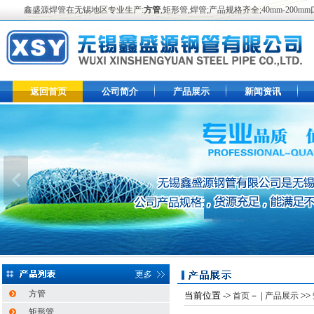
鑫盛源焊管在无锡地区专业生产:
方管
,矩形管,焊管;产品规格齐全;40mm-2
返回首页
公司简介
产品展示
新闻资讯
方管
当前位置 ->
－ |
>>
首页
产品展示
矩形管