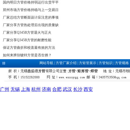
国内明日方管价格持弱运行出货平平
郑州市场方管价格持稳与上一交易日
厂家总结方管断面设计应注意的事项
厂家分享方管热处理后出现的质量缺
厂家分享Q345B方管退火与正火
厂家分享Q345B方管的耐磨性能
保证方管曲折和校直最有效的方法
如何来辨别镀锌方管是否生锈？
网站导航
|
方管厂家介绍
|
方矩管展示
|
方管知识
|
方管规格
广州
无锡
上海
杭州
济南
合肥
武汉
长沙
西安