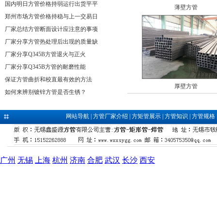
国内明日方管价格持弱运行出货平平
薄壁方管
郑州市场方管价格持稳与上一交易日
厂家总结方管断面设计应注意的事项
厂家分享方管热处理后出现的质量缺
厂家分享Q345B方管退火与正火
厂家分享Q345B方管的耐磨性能
保证方管曲折和校直最有效的方法
厚壁方管
如何来辨别镀锌方管是否生锈？
网站导航
|
方管厂家介绍
|
方矩管展示
|
方管知识
|
方管规格
广州
无锡
上海
杭州
济南
合肥
武汉
长沙
西安