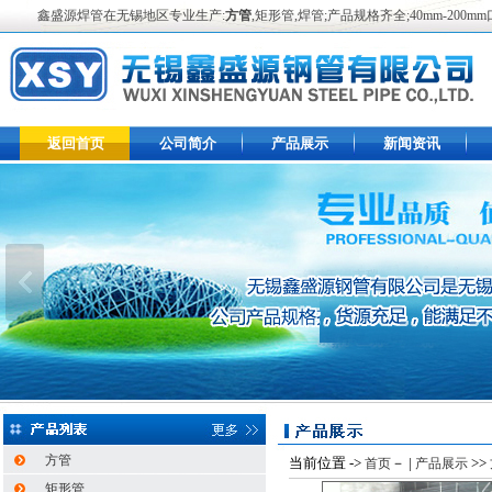
鑫盛源焊管在无锡地区专业生产:
方管
,矩形管,焊管;产品规格齐全;40mm-2
返回首页
公司简介
产品展示
新闻资讯
方管
当前位置 ->
－ |
>>
首页
产品展示
矩形管