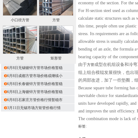
economy of the section. For the sa
For H-section steel used as column
calculate static structures such a
小口径方管
方管
this time, people often use plastic
stress. Its requirements are as fol
allowable stress is usually calcula
bending of an axle, the formula a
bearing capacity of the componen
方管
矩形管
由于
成型在机组设备和冷弯
方管
6月8日无锡镀锌方管市场价格暂稳
组上组合模辊发展很快，也出
6月8日成都方管市场价格或继续小
的局部改进，加了一些垫圈，
6月8日长春镀锌方管市场价格暂稳
Because square tube forming has c
6月8日上海镀锌方管市场价格暂稳
inevitable choice for standardizati
6月8日石家庄方管价格行情暂稳市
units have developed rapidly, and
3月11日无锡市场方矩管价格行情
and improves the unit efficiency. 
The combination mode is lack of sc
标签: