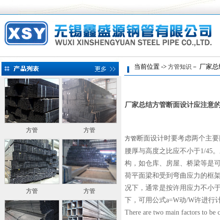
当前位置 ->
－ 厂家总
方管知识
厂家总结方管断面设计应注意
方管
方管
断面设计时要考虑两个主要
方管
腰厚与高度之比应不小于1/4
构，如仓库、房屋、桥梁等是
荷平面梁和受到弯曲应力的框
况下，通常是按许用应力不小
方管
方管
下，可用公式a=W动/W许进
There are two main factors to be co