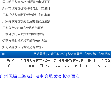
国内明日方管价格持弱运行出货平平
郑州市场方管价格持稳与上一交易日
厂家总结方管断面设计应注意的事项
厂家分享方管热处理后出现的质量缺
厂家分享Q345B方管退火与正火
厂家分享Q345B方管的耐磨性能
保证方管曲折和校直最有效的方法
如何来辨别镀锌方管是否生锈？
网站导航
|
方管厂家介绍
|
方矩管展示
|
方管知识
|
方管规格
广州
无锡
上海
杭州
济南
合肥
武汉
长沙
西安