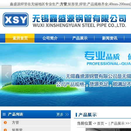
鑫盛源焊管在无锡地区专业生产:
方管
,矩形管,焊管;产品规格齐全;40mm-2
返回首页
公司简介
产品展示
新闻资讯
方管
当前位置 ->
－ |
>>
首页
产品展示
矩形管