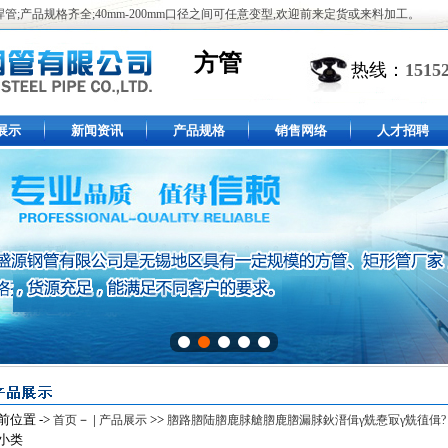
,焊管;产品规格齐全;40mm-200mm口径之间可任意变型,欢迎前来定货或来料加工。
方管
热线：
1515
展示
新闻资讯
产品规格
销售网络
人才招聘
前位置 ->
－ |
>>
首页
产品展示
脗路脗陆脗鹿脙艙脗鹿脗漏脙鈥溍偮γ兟惷冣γ兟徝偮?
小类