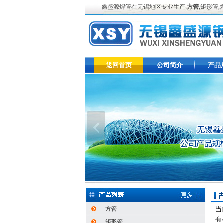
鑫盛源焊管在无锡地区专业生产:
方管
,矩形管
返回首页
公司简介
产品
方管
当
有
矩形管