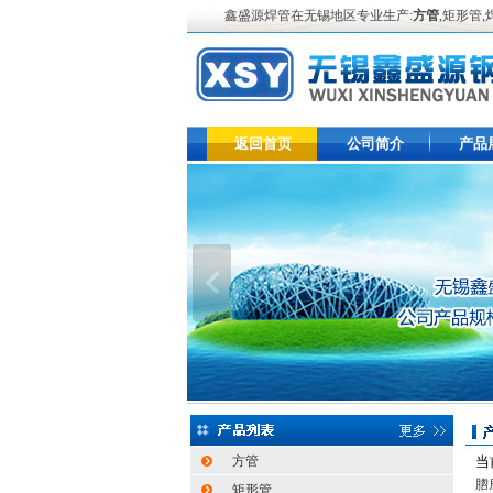
鑫盛源焊管在无锡地区专业生产:
方管
,矩形管
返回首页
公司简介
产品
方管
当
脗
矩形管