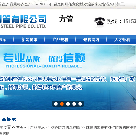
,焊管;产品规格齐全;40mm-200mm口径之间可任意变型,欢迎前来定货或来料加工。
方管
热线：
1515
展示
新闻资讯
产品规格
销售网络
人才招聘
前位置 ->
－ |
>>
>>
首页
产品展示
脗路脗陆脗鹿脙艙
脙聬脗隆脗驴脙拧脗戮脗露脗
鹿脙艙