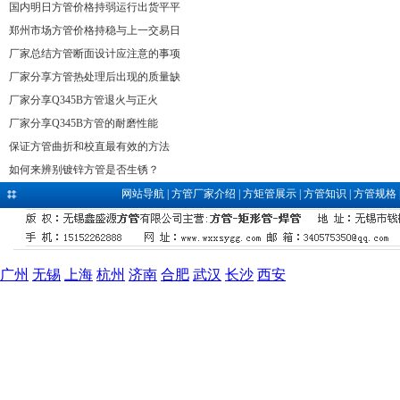
国内明日方管价格持弱运行出货平平
郑州市场方管价格持稳与上一交易日
厂家总结方管断面设计应注意的事项
厂家分享方管热处理后出现的质量缺
厂家分享Q345B方管退火与正火
厂家分享Q345B方管的耐磨性能
保证方管曲折和校直最有效的方法
如何来辨别镀锌方管是否生锈？
网站导航
|
方管厂家介绍
|
方矩管展示
|
方管知识
|
方管规格
广州
无锡
上海
杭州
济南
合肥
武汉
长沙
西安