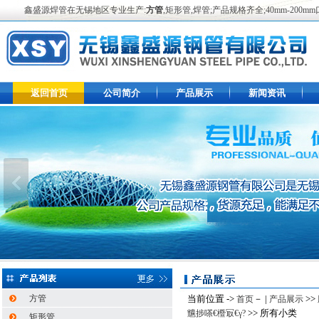
鑫盛源焊管在无锡地区专业生产:
方管
,矩形管,焊管;产品规格齐全;40mm-2
返回首页
公司简介
产品展示
新闻资讯
方管
当前位置 ->
－ |
>>
首页
产品展示
>> 所有小类
兤捗嗏€櫭冣€γ?
矩形管