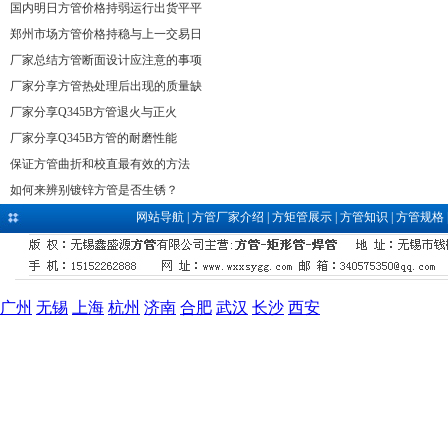
国内明日方管价格持弱运行出货平平
郑州市场方管价格持稳与上一交易日
厂家总结方管断面设计应注意的事项
厂家分享方管热处理后出现的质量缺
厂家分享Q345B方管退火与正火
厂家分享Q345B方管的耐磨性能
保证方管曲折和校直最有效的方法
如何来辨别镀锌方管是否生锈？
网站导航
|
方管厂家介绍
|
方矩管展示
|
方管知识
|
方管规格
广州
无锡
上海
杭州
济南
合肥
武汉
长沙
西安