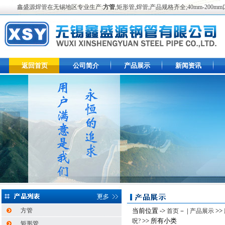
鑫盛源焊管在无锡地区专业生产:
方管
,矩形管,焊管;产品规格齐全;40mm-2
返回首页
公司简介
产品展示
新闻资讯
方管
当前位置 ->
－ |
>>
首页
产品展示
>> 所有小类
呪?
矩形管