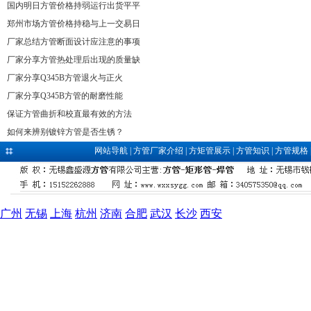
国内明日方管价格持弱运行出货平平
郑州市场方管价格持稳与上一交易日
厂家总结方管断面设计应注意的事项
厂家分享方管热处理后出现的质量缺
厂家分享Q345B方管退火与正火
厂家分享Q345B方管的耐磨性能
保证方管曲折和校直最有效的方法
如何来辨别镀锌方管是否生锈？
网站导航
|
方管厂家介绍
|
方矩管展示
|
方管知识
|
方管规格
广州
无锡
上海
杭州
济南
合肥
武汉
长沙
西安