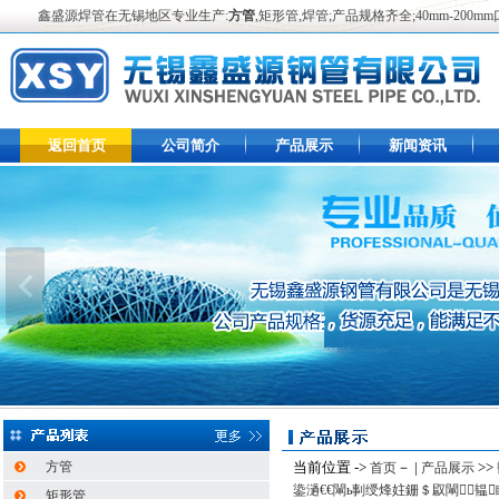
鑫盛源焊管在无锡地区专业生产:
方管
,矩形管,焊管;产品规格齐全;40mm-2
返回首页
公司简介
产品展示
新闻资讯
方管
当前位置 ->
－ |
>>
首页
产品展示
鍌濄€€閳ь剚绶烽妵銏＄叞閳韫
矩形管