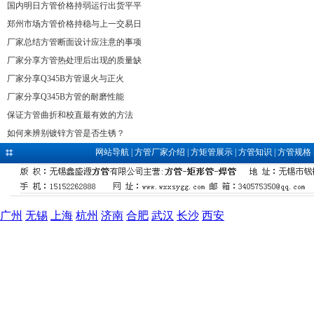
国内明日方管价格持弱运行出货平平
郑州市场方管价格持稳与上一交易日
厂家总结方管断面设计应注意的事项
厂家分享方管热处理后出现的质量缺
厂家分享Q345B方管退火与正火
厂家分享Q345B方管的耐磨性能
保证方管曲折和校直最有效的方法
如何来辨别镀锌方管是否生锈？
网站导航
|
方管厂家介绍
|
方矩管展示
|
方管知识
|
方管规格
广州
无锡
上海
杭州
济南
合肥
武汉
长沙
西安