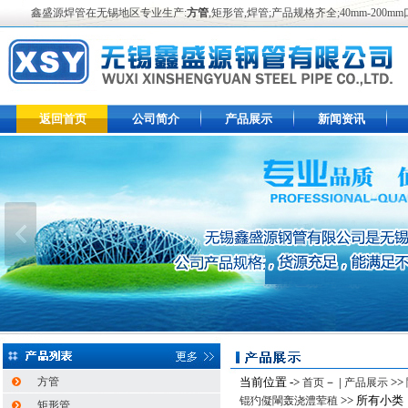
鑫盛源焊管在无锡地区专业生产:
方管
,矩形管,焊管;产品规格齐全;40mm-2
返回首页
公司简介
产品展示
新闻资讯
方管
当前位置 ->
－ |
>>
首页
产品展示
>> 所有小类
锟犳儗閳轰浇澧荤稙
矩形管