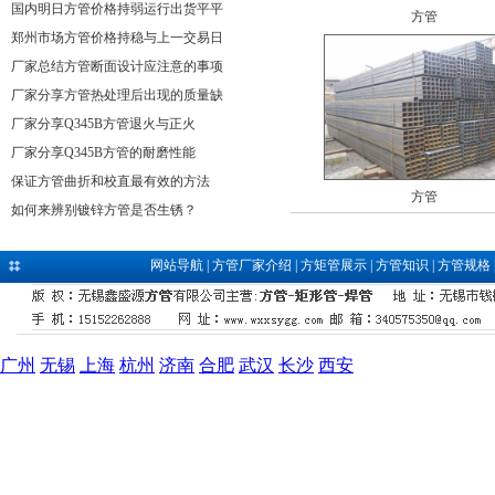
国内明日方管价格持弱运行出货平平
方管
郑州市场方管价格持稳与上一交易日
厂家总结方管断面设计应注意的事项
厂家分享方管热处理后出现的质量缺
厂家分享Q345B方管退火与正火
厂家分享Q345B方管的耐磨性能
保证方管曲折和校直最有效的方法
方管
如何来辨别镀锌方管是否生锈？
网站导航
|
方管厂家介绍
|
方矩管展示
|
方管知识
|
方管规格
广州
无锡
上海
杭州
济南
合肥
武汉
长沙
西安