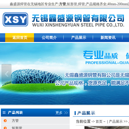
鑫盛源焊管在无锡地区专业生产:
方管
,矩形管,焊管;产品规格齐全;40mm-2
返回首页
公司简介
产品展示
新闻资讯
方管
当前位置 ->
－ |
>>
首页
产品展示
矩形管