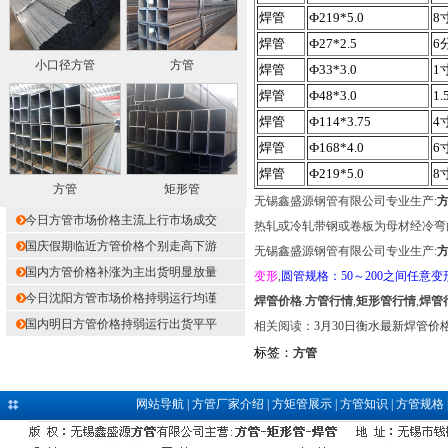
焊管
Ф219*5.0
8
焊管
Ф27*2.5
6
小口径方管
方管
焊管
Ф33*3.0
1
焊管
Ф48*3.0
1.
焊管
Ф114*3.75
4
焊管
Ф168*4.0
6
焊管
Ф219*5.0
8
方管
矩形管
无锡鑫盛源钢管有限公司专业生产:
今日方管市场价格主流上行市场成交
热轧或冷轧带钢或卷板为母材经冷弯
国庆假期临近方管价格个别走高下游
无锡鑫盛源钢管有限公司专业生产:
国内方管价格补涨为主出货明显放量
变形
,
圆管规格：50～200之间任意变
今日沈阳方管市场价格持弱运行均谨
焊管价格
.
方管行情
,
矩形管行情
,
焊管
国内明日方管价格持弱运行出货平平
相关阅读：
3月30日衡水最新焊管价
标签：
方管
网站导航
|
方管厂家介绍
|
方矩管展示
|
方管知识
|
方管规格