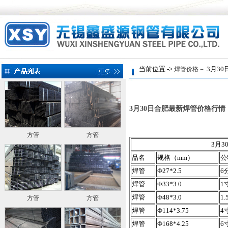
当前位置 ->
－ 3月30
焊管价格
3月30日合肥最新焊管价格行情
方管
方管
3月
品名
规格（mm）
公
焊管
Ф27*2.5
6
焊管
Ф33*3.0
1
焊管
Ф48*3.0
1.
方管
方管
焊管
Ф114*3.75
4
焊管
Ф168*4.25
6