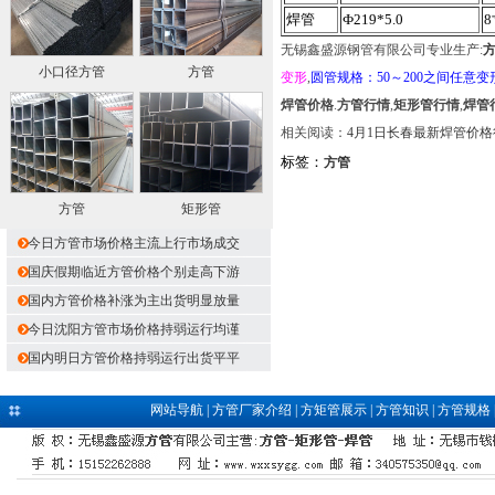
焊管
Ф219*5.0
8
无锡鑫盛源钢管有限公司专业生产:
小口径方管
方管
变形
,
圆管规格：50～200之间任意变
焊管价格
.
方管行情
,
矩形管行情
,
焊管
相关阅读：
4月1日长春最新焊管价格
标签：
方管
方管
矩形管
今日方管市场价格主流上行市场成交
国庆假期临近方管价格个别走高下游
国内方管价格补涨为主出货明显放量
今日沈阳方管市场价格持弱运行均谨
国内明日方管价格持弱运行出货平平
网站导航
|
方管厂家介绍
|
方矩管展示
|
方管知识
|
方管规格