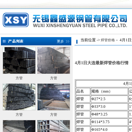
当前位置 ->
－ 4月1
焊管价格
4月1日大连最新焊管价格行情
方管
方管
4月
品名
规格（mm）
焊管
Ф27*2.5
6
焊管
Ф33*3.0
1
焊管
Ф48*3.25
1
方管
方管
焊管
Ф114*3.75
4
焊管
Ф165*4.0
6