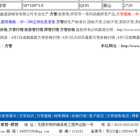
形管
50*100*3.0
Q195
唐山
2720
鑫盛源钢管有限公司专业生产:
方管
,
矩形管
,焊管等一系列高频焊管产品,
方管规格：40
,
圆管规格：50～200之间任意变形
.
方管
按生产标准分:国标方管,日标方管,英制方管,美
价格
.
方管行情
,
矩形管行情
,
焊管行情
.
方管价格
版权所有@转载请注明：
http://www.wxx
阅读：
4月1日成都最新方管价格行情
|
4月1日大邱庄最新方管价格行情
|
4月1日邯郸
签：
本站网址：
方管
http://www
方矩管展示
|
方管知识
|
方管规格
|
销售网络
|
价格行情
|
客户留言
|
方管销售电话
|
博客