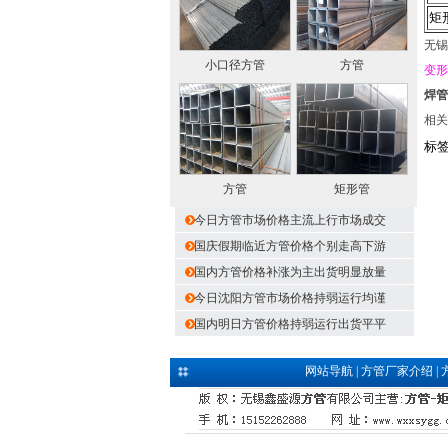
矩
无锡
小口径方管
方管
变形
焊管
相关
标
方管
矩形管
今日方管市场价格主流上行市场成交
国庆假期临近方管价格个别走高下游
国内方管价格补涨为主出货明显放量
今日沈阳方管市场价格持弱运行均谨
国内明日方管价格持弱运行出货平平
网站导航
|
方管厂家介绍
|