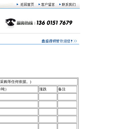
/采购等任何依据。)
/吨）
涨跌
备注