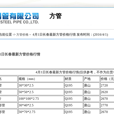
方管
位置 ->
－ 4月1日长春最新方管价格行情 发布时间：(2016/4/1)
方管价格
月1日长春最新方管价格行情
4月1日长春最新方管价格行情
(仅供参考，不作为出货
名
规格（mm）
材质
产地
价格（元
管
30*30*2.5
Q195
唐山
2720
管
50*50*2.5
Q195
唐山
2620
100*100*2.75
Q195
唐山
2670
管
形管
30*40*2.5
Q195
唐山
2770
形管
50*70*2.75
Q195
唐山
2670