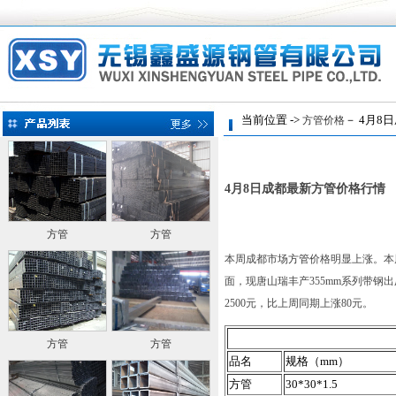
当前位置 ->
－ 4月8
方管价格
4月8日成都最新方管价格行情
方管
方管
本周成都市场
方管
价格明显上涨。本周
面，现唐山瑞丰产355mm系列带钢出厂
2500元，比上周同期上涨80元。
方管
方管
品名
规格（mm）
方管
30*30*1.5