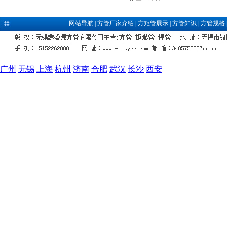
网站导航
|
方管厂家介绍
|
方矩管展示
|
方管知识
|
方管规格
广州
无锡
上海
杭州
济南
合肥
武汉
长沙
西安