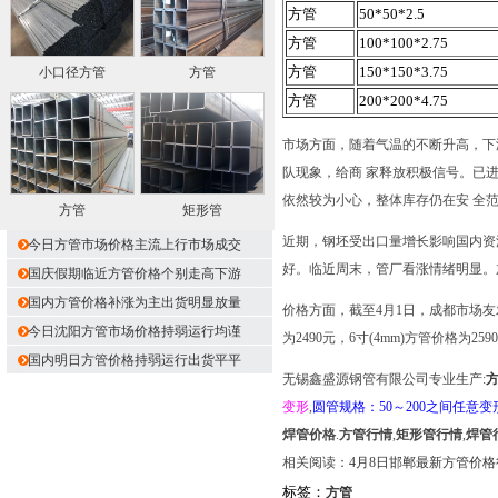
方管
50*50*2.5
方管
100*100*2.75
方管
150*150*3.75
小口径方管
方管
方管
200*200*4.75
市场方面，随着气温的不断升高，下
队现象，给商 家释放积极信号。已进
依然较为小心，整体库存仍在安 全
方管
矩形管
近期，钢坯受出口量增长影响国内资
今日方管市场价格主流上行市场成交
好。临近周末，管厂看涨情绪明显。
国庆假期临近方管价格个别走高下游
国内方管价格补涨为主出货明显放量
价格方面，截至4月1日，成都市场友发产4寸
今日沈阳方管市场价格持弱运行均谨
为2490元，6寸(4mm)方管价格为2
国内明日方管价格持弱运行出货平平
无锡鑫盛源钢管有限公司专业生产:
变形
,
圆管规格：50～200之间任意变
焊管价格
.
方管行情
,
矩形管行情
,
焊管
相关阅读：
4月8日邯郸最新方管价格
标签：
方管