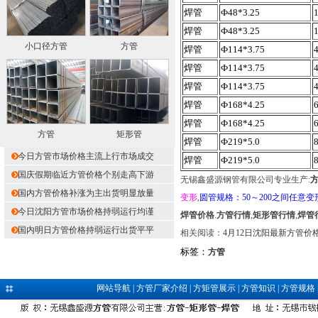
焊管
Ф48*3.25
焊管
Ф48*3.25
小口径方管
方管
焊管
Ф114*3.75
焊管
Ф114*3.75
焊管
Ф114*3.75
焊管
Ф168*4.25
焊管
Ф168*4.25
方管
矩形管
焊管
Ф219*5.0
今日方管市场价格主流上行市场成交
焊管
Ф219*5.0
国庆假期临近方管价格个别走高下游
无锡鑫盛源钢管有限公司专业生产:
国内方管价格补涨为主出货明显放量
变形
,
圆管规格：50～200之间任意变
今日沈阳方管市场价格持弱运行均谨
焊管价格
.
方管行情
,
矩形管行情
,
焊管
国内明日方管价格持弱运行出货平平
相关阅读：
4月12日沈阳最新方管价
标签：
方管
网站导航
|
方管厂家介绍
|
方矩管展示
|
方管知识
|
方管规格