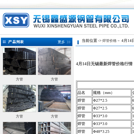
当前位置 ->
－ 4月14
焊管价格
4月14日无锡最新焊管价格行情
方管
方管
品名
规格（mm）
焊管
Ф27*2.5
焊管
Ф27*2.5
焊管
Ф33*3.0
方管
方管
焊管
Ф33*3.0
焊管
Ф48*3.25