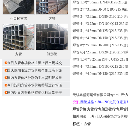
焊管 1.5寸*3.5mm DN40 Q195-215
焊管 2寸*3.5mm DN50 Q195-215 唐
焊管 3寸*3.75mm DN80 Q195-215 
小口径方管
方管
焊管 4寸*3.75mm DN100 Q215-235
焊管 5寸*4.5mm DN125 Q215-235 
焊管 6寸*4.0mm DN150 Q215-235 
焊管 8寸*5.0mm DN200 Q215-235 
焊管 6分*2.75mm DN20 Q195-215 
方管
矩形管
焊管 1.5寸*3.25mm DN40 Q195-21
今日方管市场价格主流上行市场成交
焊管 4寸*3.75mm DN100 Q215-235
国庆假期临近方管价格个别走高下游
焊管 6寸*4.0mm DN150 Q215-235 
国内方管价格补涨为主出货明显放量
今日沈阳方管市场价格持弱运行均谨
国内明日方管价格持弱运行出货平平
无锡鑫盛源钢管有限公司专业生产:
变形
,
圆管规格：50～200之间任意变
焊管价格
.
方管行情
,
矩形管行情
,
焊管
相关阅读：
8月7日无锡市场方管价
标签：
方管