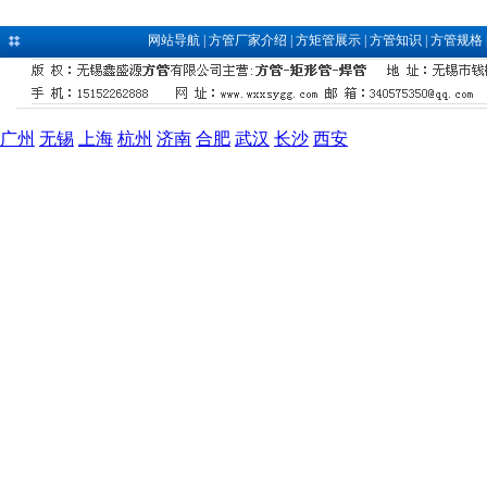
网站导航
|
方管厂家介绍
|
方矩管展示
|
方管知识
|
方管规格
广州
无锡
上海
杭州
济南
合肥
武汉
长沙
西安