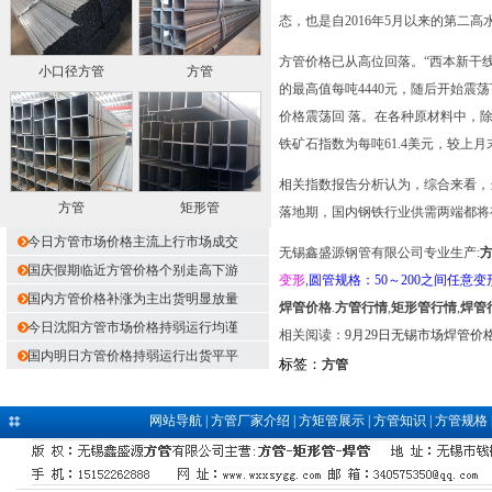
态，也是自2016年5月以来的第
方管价格已从高位回落。“西本新干线
小口径方管
方管
的最高值每吨4440元，随后开始震
价格震荡回 落。在各种原材料中，
铁矿石指数为每吨61.4美元，较上月末
相关指数报告分析认为，综合来看，
方管
矩形管
落地期，国内钢铁行业供需两端都将
今日方管市场价格主流上行市场成交
无锡鑫盛源钢管有限公司专业生产:
国庆假期临近方管价格个别走高下游
变形
,
圆管规格：50～200之间任意变
国内方管价格补涨为主出货明显放量
焊管价格
.
方管行情
,
矩形管行情
,
焊管
今日沈阳方管市场价格持弱运行均谨
相关阅读：
9月29日无锡市场焊管价
国内明日方管价格持弱运行出货平平
标签：
方管
网站导航
|
方管厂家介绍
|
方矩管展示
|
方管知识
|
方管规格