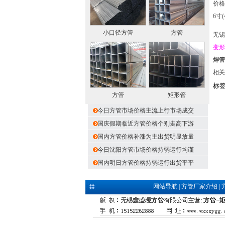
价格
6寸
小口径方管
方管
无锡
变形
焊管
相关
标
方管
矩形管
今日方管市场价格主流上行市场成交
国庆假期临近方管价格个别走高下游
国内方管价格补涨为主出货明显放量
今日沈阳方管市场价格持弱运行均谨
国内明日方管价格持弱运行出货平平
网站导航
|
方管厂家介绍
|