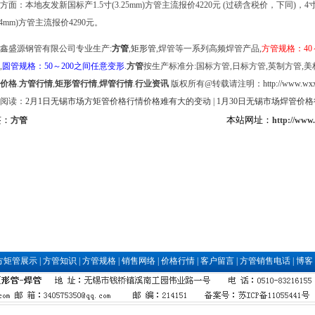
方面：本地友发新国标产1.5寸(3.25mm)方管主流报价4220元 (过磅含税价，下同)，4寸
(4mm)方管主流报价4290元。
鑫盛源钢管有限公司专业生产:
方管
,
矩形管
,焊管等一系列高频焊管产品,
方管规格：40
,
圆管规格：50～200之间任意变形
.
方管
按生产标准分:国标方管,日标方管,英制方管,美
价格
.
方管行情
,
矩形管行情
,
焊管行情
.
行业资讯
版权所有@转载请注明：
http://www.wxx
阅读：
2月1日无锡市场方矩管价格行情价格难有大的变动
|
1月30日无锡市场焊管价格
签：
本站网址：
方管
http://www
方矩管展示
|
方管知识
|
方管规格
|
销售网络
|
价格行情
|
客户留言
|
方管销售电话
|
博客