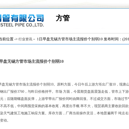
方管
位置 ->
－ 1日早盘无锡方管市场主流报价个别弱10 发布时间：(2018/
行业资讯
日早盘无锡方管市场主流报价个别弱10
早盘无锡方管市场主流报价个别弱10。原料方面，今日午后上游方坯出厂涨10，现唐山钢坯
钢出厂报价3760，与昨日价格持平。市场 方面，今晨期货盘面震荡走低，管市上下游价格仍
40元；后随期螺盘面反弹，上游窄带出厂报价同时由降回涨。不过成交方面，市场过
不高不低，中间商囤货采购的基本收尾，再度出手概 率不大，现贸易商主要收款回
染天气建筑工地施工响应方案。库存方面，厂商当前操作灵活，本地普遍两千 吨左
变动。