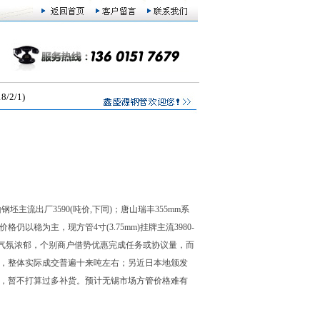
2/1)
主流出厂3590(吨价,下同)；唐山瑞丰355mm系
以稳为主，现方管4寸(3.75mm)挂牌主流3980-
节气氛浓郁，个别商户借势优惠完成任务或协议量，而
款，整体实际成交普遍十来吨左右；另近日本地颁发
右，暂不打算过多补货。预计无锡市场
方管
价格难有