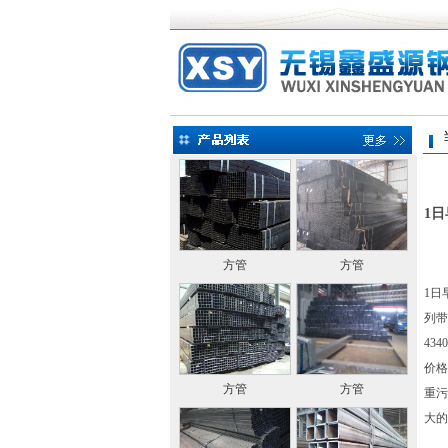
当前
1
方管
方管
1日
列带
43
价格
方管
方管
重污
大的