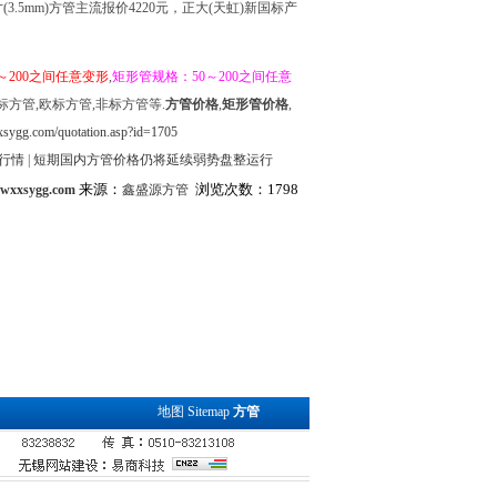
(3.5mm)方管主流报价4220元，正大(天虹)新国标产
～200之间任意变形
,
矩形管规格：50～200之间任意
标方管,欧标方管,非标方管等.
方管价格
,
矩形管价格
,
sygg.com/quotation.asp?id=1705
行情
|
短期国内方管价格仍将延续弱势盘整运行
来源：
浏览次数：1798
.wxxsygg.com
鑫盛源方管
地图
Sitemap
方管