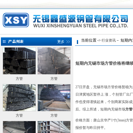
当前位置 ->
－ 短期内
行业资讯
短期内无锡市场方管价格将继
方管
方管
27日开盘，无锡市场方管价格暂稳
日津冀地区暂停上 涨，个别管厂出
作也变得谨慎起来，个别商家实际成
后。综上所述，短期内无锡市场
方管
方管
方管
价格方面：唐山京华产1寸(3mm)方管价
报价暂与昨日持平。