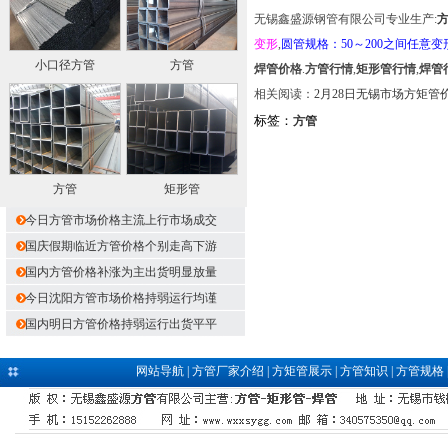
无锡鑫盛源钢管有限公司专业生产:
变形
,
圆管规格：50～200之间任意变
小口径方管
方管
焊管价格
.
方管行情
,
矩形管行情
,
焊管
相关阅读：
2月28日无锡市场方矩
标签：
方管
方管
矩形管
今日方管市场价格主流上行市场成交
国庆假期临近方管价格个别走高下游
国内方管价格补涨为主出货明显放量
今日沈阳方管市场价格持弱运行均谨
国内明日方管价格持弱运行出货平平
网站导航
|
方管厂家介绍
|
方矩管展示
|
方管知识
|
方管规格