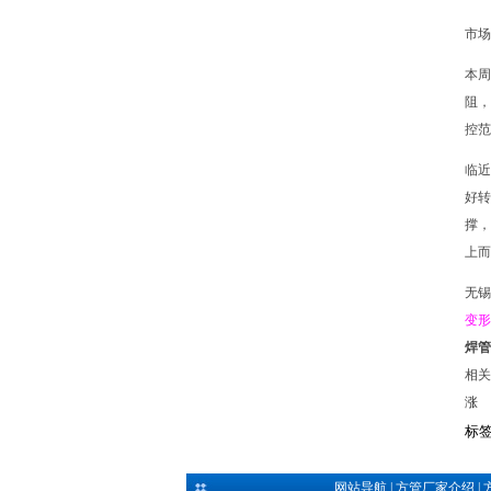
市场
本周
阻，
控范
临近
好转
撑，
上而
无锡
变形
焊管
相关
涨
标
网站导航
|
方管厂家介绍
|