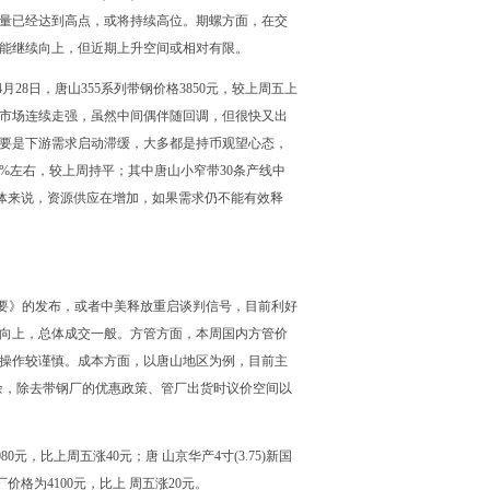
应量已经达到高点，或将持续高位。期螺方面，在交
可能继续向上，但近期上升空间或相对有限。
8日，唐山355系列带钢价格3850元，较上周五上
钢市场连续走强，虽然中间偶伴随回调，但很快又出
主要是下游需求启动滞缓，大多都是持币观望心态，
%左右，较上周持平；其中唐山小窄带30条产线中
。整体来说，资源供应在增加，如果需求仍不能有效释
纲要》的发布，或者中美释放重启谈判信号，目前利好
荡向上，总体成交一般。方管方面，本周国内方管价
体操作较谨慎。成本方面，以唐山地区为例，目前主
0元有余，除去带钢厂的优惠政策、管厂出货时议价空间以
0元，比上周五涨40元；唐 山京华产4寸(3.75)新国
价格为4100元，比上 周五涨20元。