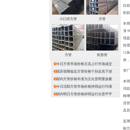
目前
割前
小口径方管
方管
本周
涨 
现盘
按需
11
方管
矩形管
放，
今日方管市场价格主流上行市场成交
管厂
国庆假期临近方管价格个别走高下游
国内方管价格补涨为主出货明显放量
本周
今日沈阳方管市场价格持弱运行均谨
消息
国内明日方管价格持弱运行出货平平
格继
流管
及其
监测
标方