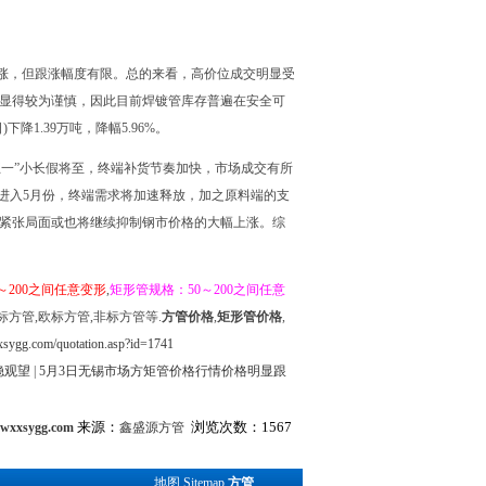
涨，但跟涨幅度有限。总的来看，高价位成交明显受
作显得较为谨慎，因此目前焊镀管库存普遍在安全可
降1.39万吨，降幅5.96%。
一”小长假将至，终端补货节奏加快，市场成交有所
。进入5月份，终端需求将加速释放，加之原料端的支
金紧张局面或也将继续抑制钢市价格的大幅上涨。综
～200之间任意变形
,
矩形管规格：50～200之间任意
标方管,欧标方管,非标方管等.
方管价格
,
矩形管价格
,
sygg.com/quotation.asp?id=1741
稳观望
|
5月3日无锡市场方矩管价格行情价格明显跟
来源：
浏览次数：1567
.wxxsygg.com
鑫盛源方管
地图
Sitemap
方管