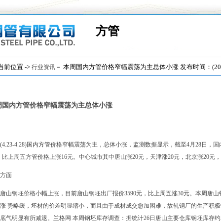
方管
位置 ->
－ 本周国内方管价格窄幅震荡为主总体小涨 发布时间：(2018/
行业资讯
周国内方管价格窄幅震荡为主总体小涨
4.23-4.28)国内
方管
价格窄幅震荡为主，总体小涨，监测数据显示，截至4月28日，国内十
，比上周五方管价格上涨16元。中心城市其中唐山涨20元，天津涨20元，北京涨20元，
方面
唐山钢坯价格小幅上涨，目前唐山钢坯出厂报价3590元，比上周五涨30元。本周唐
涨 势略缓，坯材的价差明显缩小，而且由于成材成交愈加困难，故轧钢厂的生产积
底气明显有所减退。兰格网 本周钢坯库存调查：据统计26日唐山主要仓库钢坯库存约55.8万