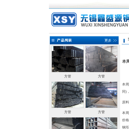
当前
本
方管
方管
本周(
同)
原料
方管
方管
本周
价格
钢坯