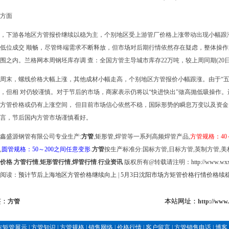
方面
，下游各地区方管报价继续以稳为主，个别地区受上游管厂价格上涨带动出现小幅跟
低位成交 顺畅，尽管终端需求不断释放，但市场对后期行情依然存在疑虑，整体操
围之内。兰格网本周钢坯库存调 查：全国方管主导城市库存22万吨，较上周同期(20日)下
周末，螺线价格大幅上涨，其他成材小幅走高，个别地区方管报价小幅跟涨。由于“五
，但相 对仍较谨慎。对于节后的市场，商家表示仍将以“快进快出”做高抛低吸操作
方管价格或仍有上涨空间， 但目前市场信心依然不稳，国际形势的瞬息万变以及资
言，节后国内方管市场谨慎看好。
鑫盛源钢管有限公司专业生产:
方管
,
矩形管
,焊管等一系列高频焊管产品,
方管规格：40
,
圆管规格：50～200之间任意变形
.
方管
按生产标准分:国标方管,日标方管,英制方管,美
价格
.
方管行情
,
矩形管行情
,
焊管行情
.
行业资讯
版权所有@转载请注明：
http://www.wxx
阅读：
预计节后上海地区方管价格继续向上
|
5月3日沈阳市场方矩管价格行情价格续
签：
本站网址：
方管
http://www
方矩管展示
|
方管知识
|
方管规格
|
销售网络
|
价格行情
|
客户留言
|
方管销售电话
|
博客