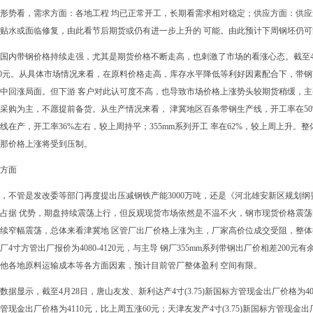
形势看，需求方面：各地工程 均已正常开工，长期看需求相对稳定；供应方面：供
贴水或面临修复，由此看节后期货或仍有进一步上升的 可能。由此预计下周钢坯仍
国内带钢价格持续走强，尤其是期货价格不断走高，也刺激了市场的看涨心态。截至4月2
60元。从具体市场情况来看，在原料价格走高，库存水平降低等利好因素配合下，带
中回涨局面。但下游 客户对此认可度不高，也导致市场价格上涨势头较期货稍缓，
采购为主，不愿提前备货。从生产情况来看， 津冀地区百条带钢生产线，开工率在50
条线在产，开工率36%左右，较上周持平；355mm系列开工 率在62%，较上周上升
那价格上涨将受到压制。
方面
，不管是发改委等部门再度提出压减钢铁产能3000万吨，还是《河北雄安新区规划
占据 优势，期盘持续震荡上行，但反观现货市场依然是不温不火，钢市现货价格震
续窄幅震荡，总体来看津冀地 区管厂出厂价格上涨为主，厂家高价位成交受阻，整
厂4寸方管出厂报价为4080-4120元，与主导 钢厂355mm系列带钢出厂价相差20
他各地原料运输成本等各方面因素，预计目前管厂整体盈利 空间有限。
数据显示，截至4月28日，唐山友发、新利达产4寸(3.75)新国标方管现金出厂价格为408
管现金出厂价格为4110元，比上周五涨60元；天津友发产4寸(3.75)新国标方管现金出厂