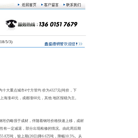
5/3)
大重点城市4寸方管均 价为4327元(吨价，下
上海涨40元，成都涨60元，其他 地区报稳为主。
山钢坯仍略强于成材，伴随着钢坯价格快速上移，成材
极性有一定减退，部分出现检修的情况。由此周后期
吨，较上期(20日)降6.6万吨，降幅10.5%。从