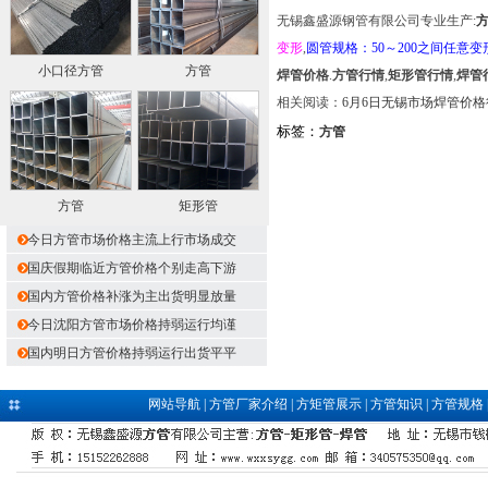
无锡鑫盛源钢管有限公司专业生产:
变形
,
圆管规格：50～200之间任意变
小口径方管
方管
焊管价格
.
方管行情
,
矩形管行情
,
焊管
相关阅读：
6月6日无锡市场焊管价格
标签：
方管
方管
矩形管
今日方管市场价格主流上行市场成交
国庆假期临近方管价格个别走高下游
国内方管价格补涨为主出货明显放量
今日沈阳方管市场价格持弱运行均谨
国内明日方管价格持弱运行出货平平
网站导航
|
方管厂家介绍
|
方矩管展示
|
方管知识
|
方管规格