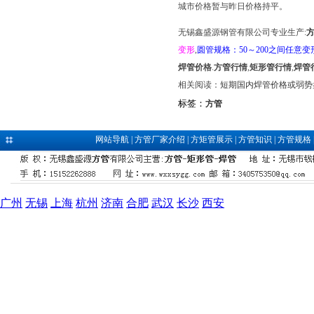
城市价格暂与昨日价格持平。
无锡鑫盛源钢管有限公司专业生产:
变形
,
圆管规格：50～200之间任意变
焊管价格
.
方管行情
,
矩形管行情
,
焊管
相关阅读：
短期国内焊管价格或弱势
标签：
方管
网站导航
|
方管厂家介绍
|
方矩管展示
|
方管知识
|
方管规格
广州
无锡
上海
杭州
济南
合肥
武汉
长沙
西安