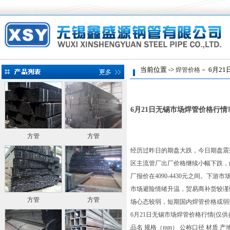
当前位置 ->
－ 6月2
焊管价格
6月21日无锡市场焊管价格行
方管
方管
经历过昨日的期盘大跌，今日期盘震
区主流管厂出厂价格继续小幅下跌，由
厂报价在4090-4430元之间。
市场避险情绪升温，贸易商补货较谨
方管
方管
场心态较弱，短期国内焊管价格或弱
6月21日无锡市场焊管价格行情(仅
品名 规格（mm） 公称口径 材质 产