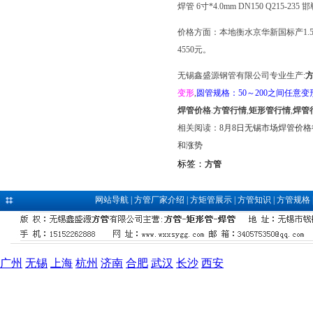
焊管 6寸*4.0mm DN150 Q215-235 
价格方面：本地衡水京华新国标产1.5寸(
4550元。
无锡鑫盛源钢管有限公司专业生产:
变形
,
圆管规格：50～200之间任意变
焊管价格
.
方管行情
,
矩形管行情
,
焊管
相关阅读：
8月8日无锡市场焊管价
和涨势
标签：
方管
网站导航
|
方管厂家介绍
|
方矩管展示
|
方管知识
|
方管规格
广州
无锡
上海
杭州
济南
合肥
武汉
长沙
西安