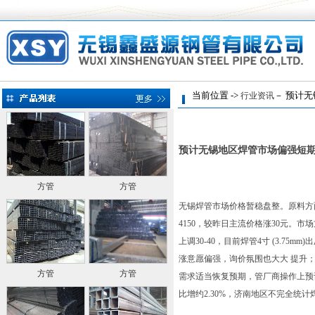
当前位置 ->
－ 预计无
行业资讯
预计无锡地区焊管市场偏强短
方管
方管
无锡焊管市场价格暂稳盘整。原料方面
4150，较昨日主流价格涨30元
上调30-40，目前焊管4寸 (3.7
涨意愿偏强，询价氛围也大大 提升
方管
方管
需求适当恢复预期，管厂商操作上预
比增约2.30%，济南地区不完全统计