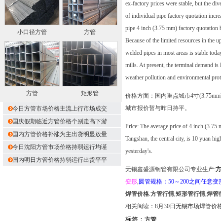
ex-factory prices were stable, but the d
of individual pipe factory quotation incr
pipe 4 inch (3.75 mm) factory quotation b
小口径方管
方管
Because of the limited resources in the u
welded pipes in most areas is stable today
mills. At present, the terminal demand is
weather pollution and environmental prot
方管
矩形管
价格方面：国内重点城市4寸(3.75
城市报价暂与昨日持平。
今日方管市场价格主流上行市场成交
国庆假期临近方管价格个别走高下游
Price: The average price of 4 inch (3.75
国内方管价格补涨为主出货明显放量
Tangshan, the central city, is 10 yuan hig
今日沈阳方管市场价格持弱运行均谨
yesterday's.
国内明日方管价格持弱运行出货平平
无锡鑫盛源钢管有限公司专业生产:
变形
,
圆管规格：50～200之间任意变
焊管价格
.
方管行情
,
矩形管行情
,
焊管
相关阅读：
8月30日无锡市场焊管
标签：
方管