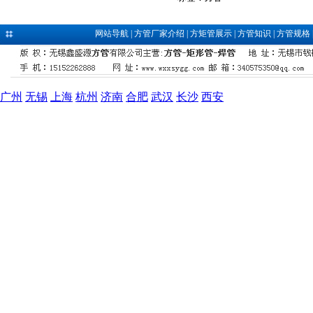
网站导航
|
方管厂家介绍
|
方矩管展示
|
方管知识
|
方管规格
广州
无锡
上海
杭州
济南
合肥
武汉
长沙
西安