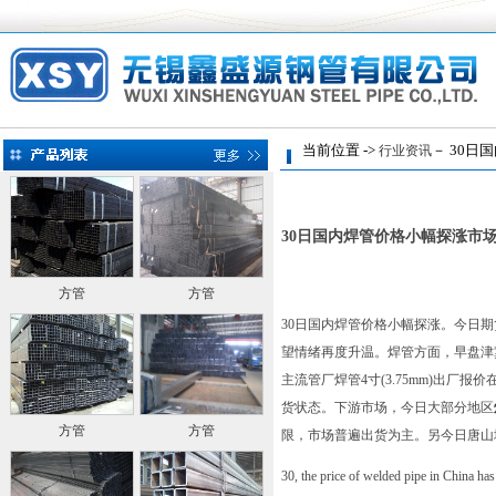
当前位置 ->
－ 30日
行业资讯
30日国内焊管价格小幅探涨市
方管
方管
30日国内焊管价格小幅探涨。今日
望情绪再度升温。焊管方面，早盘津
主流管厂焊管4寸(3.75mm)出厂
货状态。下游市场，今日大部分地区
方管
方管
限，市场普遍出货为主。另今日唐山
30, the price of welded pipe in China has 