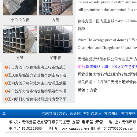
the market side, prices in eastern and s
still pessimistic in the later period. It i
小口径方管
方管
价格方面：国内重点城市4寸(3.75
暂稳。
Price: The average price of 4-inch (3.75
Guangzhou and Chengdu are 30 yuan lower,
方管
矩形管
无锡鑫盛源钢管有限公司专业生产:
变形
,
圆管规格：50～200之间任意变
今日方管市场价格主流上行市场成交
焊管价格
.
方管行情
,
矩形管行情
,
焊管
国庆假期临近方管价格个别走高下游
相关阅读：
12月28日无锡市场焊管
国内方管价格补涨为主出货明显放量
标签：
方管
今日沈阳方管市场价格持弱运行均谨
国内明日方管价格持弱运行出货平平
网站导航
|
方管厂家介绍
|
方矩管展示
|
方管知识
|
方管规格