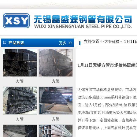
当前位置 ->
－ 1月1
方管价格
1月11日无锡方管市场价格延续
方管
方管
无锡方管市场价格盘整观望。市场方
政策仍多跟随355mm系列带钢偏下整理 
面，进入1月份，部分品种冬储 政
本地3日零时起启动重污染天气Ⅱ级
方管
方管
并引导下游一定囤储迹象，当然亦存
保证常用规格，上周五在统计贸易商