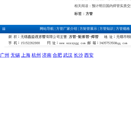
相关阅读：
预计明日国内焊管实质交
标签：
方管
网站导航
|
方管厂家介绍
|
方矩管展示
|
方管知识
|
方管规格
广州
无锡
上海
杭州
济南
合肥
武汉
长沙
西安