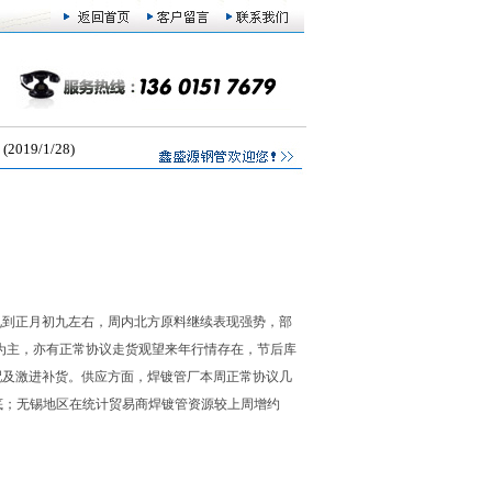
9/1/28)
九到正月初九左右，周内北方原料继续表现强势，部
为主，亦有正常协议走货观望来年行情存在，节后库
配及激进补货。供应方面，焊镀管厂本周正常协议几
月底；无锡地区在统计贸易商焊镀管资源较上周增约