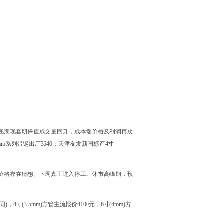
现期现套期保值成交量回升，成本端价格及利润再次
m系列带钢出厂3640；天津友发新国标产4寸
价格存在猜想。下周真正进入停工、休市高峰期，预
，4寸(3.5mm)方管主流报价4100元，6寸(4mm)方