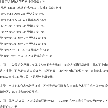
28日无锡市场方管价格行情仅供参考
 规格（mm） 材质 产地 价格（元/吨） 涨跌 备注
30*30*2.5 Q195-235 无锡友发 4400
50*50*2.75 Q195-235 无锡友发 4300
120*120*4 Q195-235 无锡友发 4350
200*200*8 Q195-235 无锡友发 4500
 30*50*2.5 Q195-235 无锡友发 4300
 40*80*3.0 Q195-235 无锡友发 4300
 80*120*3.0 Q195-235 无锡友发 4300
 100*150*4.75 Q195-235 无锡友发 4400
方面，进入最后交易周，整体操作氛围大大降低；期现结合重回紧密性，基本面上出
进入涨势，而市场普 遍表现淡定。截至目前，坯料部分出厂价格3430；唐山瑞丰355m
.75mm)方管报3960元，较 上周累计上调80元。
来看，市场商家心态仍较为谨慎，不过期现盘面修复和当前库存水平的稳支撑使节后
锡地区方管将以当前价位维稳。
方面：截至1月25日，本地友发新国标产1.5寸 (3.25mm)方管主流报价4100元(吨价，下同)
流报价4320元。