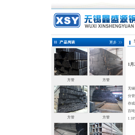
当前
1
方管
方管
无锡
分管
存或
百吨
方管
方管
1.1