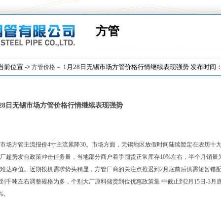
方管
位置 ->
－ 1月28日无锡市场方管价格行情继续表现强势 发布时间：(201
方管价格
月28日无锡市场方管价格行情继续表现强势
市场方管主流报价4寸主流累降30。市场方面，无锡地区放假时间陆续暂定在农历十
厂趁势发台政策冲击任务量，当地部分商户着手囤货正常库存10%左右，半个月销量
难达峰值。近期投机需求势头稍显，
方管
厂商的关注点推迟到2月底前后供需短暂错
到千吨左右调整规格为多，个别大厂原料储货到位优惠政策集 中截止到2月15日-3
8%。