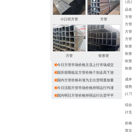
1月
品名
方管 
小口径方管
方管
方管 
方管 
方管 
矩形管
矩形管
方管
矩形管
矩形管
今日方管市场价格主流上行市场成交
矩形管
国庆假期临近方管价格个别走高下游
成本
国内方管价格补涨为主出货明显放量
借势
今日沈阳方管市场价格持弱运行均谨
(3
国内明日方管价格持弱运行出货平平
综合
计无
价格
管主