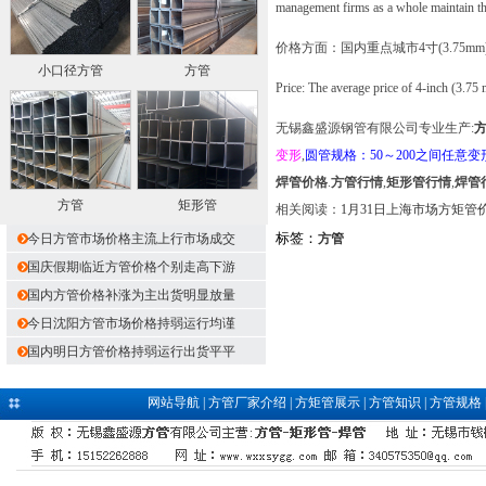
management firms as a whole maintain the 
价格方面：国内重点城市4寸(3.75mm
小口径方管
方管
Price: The average price of 4-inch (3.75 m
无锡鑫盛源钢管有限公司专业生产:
变形
,
圆管规格：50～200之间任意变
焊管价格
.
方管行情
,
矩形管行情
,
焊管
方管
矩形管
相关阅读：
1月31日上海市场方矩管
标签：
今日方管市场价格主流上行市场成交
方管
国庆假期临近方管价格个别走高下游
国内方管价格补涨为主出货明显放量
今日沈阳方管市场价格持弱运行均谨
国内明日方管价格持弱运行出货平平
网站导航
|
方管厂家介绍
|
方矩管展示
|
方管知识
|
方管规格