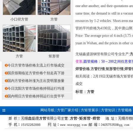
one after another, and their quotations a
same time, the demand is still in a vacu
小口径方管
方管
resources by 1-2 vehicles. Short-te
管的平均价格为4190元，其中唐山降
Price: The average price of 4-inch (3.75
yuan in Wuhan, and the prices in other cen
无锡鑫盛源钢管有限公司专业生产:
方管
矩形管
变形
,
圆管规格：50～200之间任意变
今日方管市场价格主流上行市场成交
焊管价格
.
方管行情
,
矩形管行情
,
焊管
国庆假期临近方管价格个别走高下游
相关阅读：
2月19日无锡市场方矩管
国内方管价格补涨为主出货明显放量
成交
今日沈阳方管市场价格持弱运行均谨
标签：
方管
国内明日方管价格持弱运行出货平平
网站导航
|
方管厂家介绍
|
方矩管展示
|
方管知识
|
方管规格