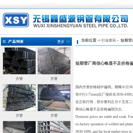
当前位置 ->
－ 短期管
行业资讯
短期管厂商信心略显不足价格
方管
方管
国内
方管
价格稳中偏弱。期螺今日363
管4寸(3.75mm)出厂报价在383
近正轨行情，部分要到正月十五至二
商信心略显不足价格偏弱为主。
方管
方管
Domestic prices are stable and weak. Fut
ex-factory quotation of welded and plate
3830-4300, and the local market price is