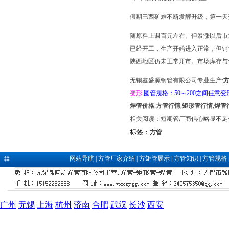
假期巴西矿难不断发酵升级，第一天
随原料上调百元左右。但暴涨以后市
已经开工，生产开始进入正常，但销
陕西地区仍未正常开市。市场库存与
无锡鑫盛源钢管有限公司专业生产:
变形
,
圆管规格：50～200之间任意变
焊管价格
.
方管行情
,
矩形管行情
,
焊管
相关阅读：
短期管厂商信心略显不足
标签：
方管
网站导航
|
方管厂家介绍
|
方矩管展示
|
方管知识
|
方管规格
广州
无锡
上海
杭州
济南
合肥
武汉
长沙
西安