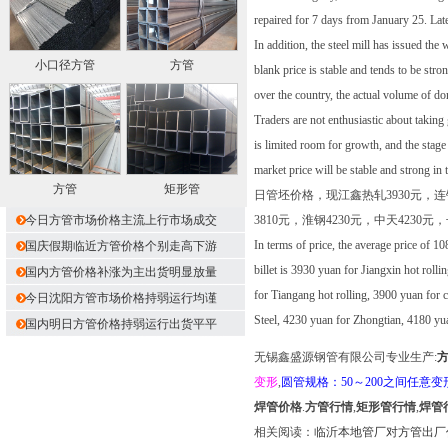
repaired for 7 days from January 25. Lat
In addition, the steel mill has issued the 
小口径方管
方管
blank price is stable and tends to be st
over the country, the actual volume of d
Traders are not enthusiastic about taking 
is limited room for growth, and the stage
market price will be stable 
方管
矩形管
日管坯价格，现江鑫热轧3930元，连铸3
今日方管市场价格主流上行市场成交
3810元，淮钢4230元，中天4230元
In terms of price, the average price of 
国庆假期临近方管价格个别走高下游
billet is 3930 yuan for Jiangxin hot roll
国内方管价格补涨为主出货明显放量
for Tiangang hot rolling, 3900 yuan for 
今日沈阳方管市场价格持弱运行均谨
Steel, 4230 yuan for Zhongtian, 4180 y
国内明日方管价格持弱运行出货平平
无锡鑫盛源钢管有限公司专业生产:
变形
,
圆管规格：50～200之间任意变
焊管价格
.
方管行情
,
矩形管行情
,
焊管
相关阅读：
临沂本地管厂对方管出厂