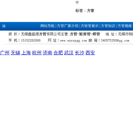
平
标签：
方管
网站导航
|
方管厂家介绍
|
方矩管展示
|
方管知识
|
方管规格
广州
无锡
上海
杭州
济南
合肥
武汉
长沙
西安