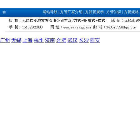
网站导航
|
方管厂家介绍
|
方矩管展示
|
方管知识
|
方管规格
广州
无锡
上海
杭州
济南
合肥
武汉
长沙
西安