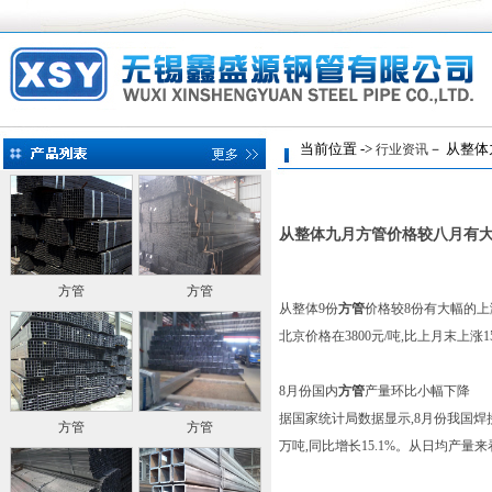
当前位置 ->
－ 从整体
行业资讯
从整体九月方管价格较八月有
方管
方管
从整体9份
方管
价格较8份有大幅的上涨
北京价格在3800元/吨,比上月末上涨15
8月份国内
方管
产量环比小幅下降
据国家统计局数据显示,8月份我国焊接钢管
方管
方管
万吨,同比增长15.1%。从日均产量来看