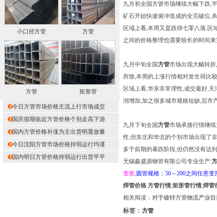
九月初全国
方管
市场继续大幅下跌,平
矿石开始快速俯冲造成的全完破位,
区域上看,本周又是跌得七零八落,区
小口径方管
方管
之间的价格整理也需要较长的时间来
九月中旬全国
方管
市场出现大幅转折
所致,本周的上涨行情相对发生得比
区域上看,华东非常理性,成交最好,
方管
矩形管
润增加,加之很多城市规格短缺,后市
今日方管市场价格主流上行市场成交
国庆假期临近方管价格个别走高下游
九月下旬全国
方管
市场承接行情继续
国内方管价格补涨为主出货明显放量
性,但东北和华北的个别市场出现了非
今日沈阳方管市场价格持弱运行均谨
多于前期的暴跌阶段,但仍然没有达
国内明日方管价格持弱运行出货平平
无锡鑫盛源钢管有限公司专业生产:
变形
,
圆管规格：50～200之间任意变
焊管价格
.
方管行情
,
矩形管行情
,
焊管
相关阅读：
对于镀锌方管物流产业目
标签：
方管