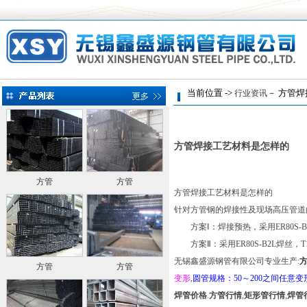
当前位置 ->
－ 方管焊
行业资讯
方管焊接工艺材料是怎样的
方管
方管
方管焊接工艺材料是怎样的
针对方管钢的焊接性及现场高压管道
方案Ⅰ：焊接预热，采用ER80S-B
方案Ⅱ：采用ER80S-B2L焊丝，
无锡鑫盛源钢管有限公司专业生产:
方管
方管
变形
,
圆管规格：50～200之间任意变
焊管价格
.
方管行情
,
矩形管行情
,
焊管