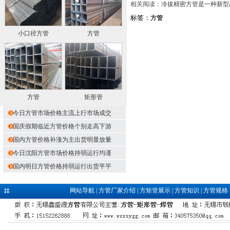
相关阅读：
冷拔精密方管是一种新型
标签：
方管
小口径方管
方管
方管
矩形管
今日方管市场价格主流上行市场成交
国庆假期临近方管价格个别走高下游
国内方管价格补涨为主出货明显放量
今日沈阳方管市场价格持弱运行均谨
国内明日方管价格持弱运行出货平平
网站导航
|
方管厂家介绍
|
方矩管展示
|
方管知识
|
方管规格