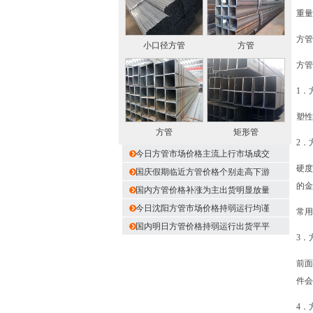
重量
方管
小口径方管
方管
方管
1．
塑性
方管
矩形管
2．
今日方管市场价格主流上行市场成交
硬度
国庆假期临近方管价格个别走高下游
的金
国内方管价格补涨为主出货明显放量
今日沈阳方管市场价格持弱运行均谨
常用
国内明日方管价格持弱运行出货平平
3．
前面
件会
4．