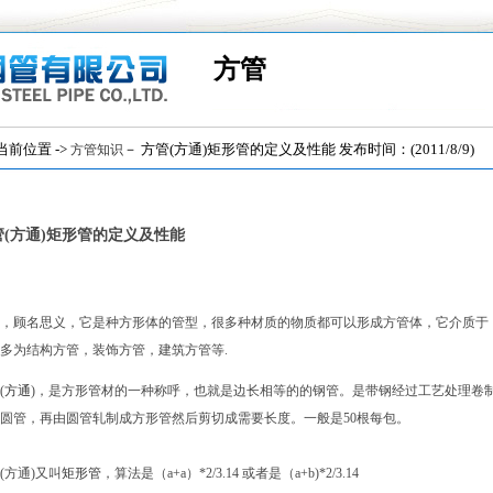
方管
位置 ->
－ 方管(方通)矩形管的定义及性能 发布时间：(2011/8/9)
方管知识
管(方通)矩形管的定义及性能
，顾名思义，它是种方形体的管型，很多种材质的物质都可以形成方管体，它介质于
多为结构方管，装饰方管，建筑方管等.
(
方通
)
，是方形管材的一种称呼，也就是边长相等的的钢管。是带钢经过工艺处理卷
圆管，再由圆管轧制成方形管然后剪切成需要长度。一般是50根每包。
(方通)
又叫
矩形管
，算法是（a+a）*2/3.14
或者是（a+b)*2/3.14