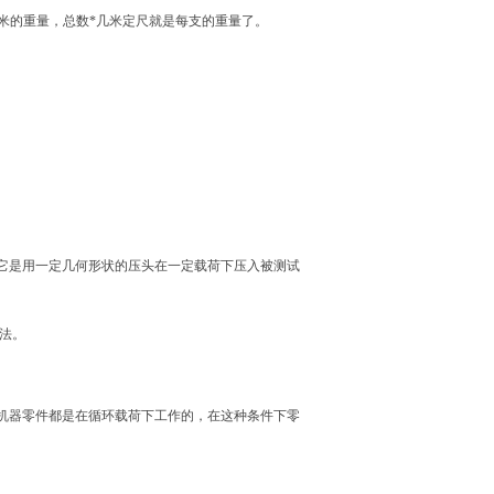
是每米的重量，总数*几米定尺就是每支的重量了。
它是用一定几何形状的压头在一定载荷下压入被测试
方法。
机器零件都是在循环载荷下工作的，在这种条件下零