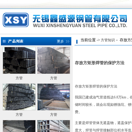
当前位置 ->
－ 存放方
方管知识
存放方矩形焊管的保护方法
方管
方管
存放方矩形焊管的保护方法
我国已建成油气管道线达6.8万k
储时间较长，就会出现如锈蚀坑、锈
费。
方管
方管
主要是焊管管体无遮盖物，遮盖保护
度大，焊管与焊管接触部位积水等造