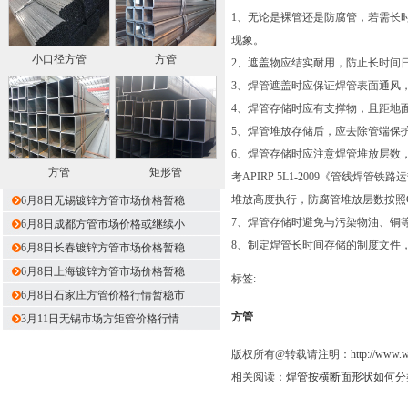
1、无论是裸管还是防腐管，若需长
现象。
小口径方管
方管
2、遮盖物应结实耐用，防止长时间
3、焊管遮盖时应保证焊管表面通风
4、焊管存储时应有支撑物，且距地
5、焊管堆放存储后，应去除管端保
6、焊管存储时应注意焊管堆放层数
方管
矩形管
考APIRP 5L1-2009《管线焊
堆放高度执行，防腐管堆放层数按照GB/
6月8日无锡镀锌方管市场价格暂稳
7、焊管存储时避免与污染物油、铜
6月8日成都方管市场价格或继续小
8、制定焊管长时间存储的制度文件
6月8日长春镀锌方管市场价格暂稳
6月8日上海镀锌方管市场价格暂稳
标签:
6月8日石家庄方管价格行情暂稳市
方管
3月11日无锡市场方矩管价格行情
版权所有@转载请注明：
http://www.
相关阅读：
焊管按横断面形状如何分