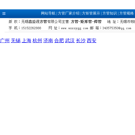
网站导航
|
方管厂家介绍
|
方矩管展示
|
方管知识
|
方管规格
广州
无锡
上海
杭州
济南
合肥
武汉
长沙
西安