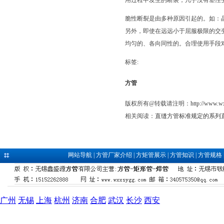
用过程中发生的断裂，几乎没有塑性
脆性断裂是由多种原因引起的。如：
另外，即使在远远小于屈服极限的交
均匀的、各向同性的。合理使用手段
标签:
方管
版权所有@转载请注明：
http://www.w
相关阅读：
直缝方管标准规定的系列
网站导航
|
方管厂家介绍
|
方矩管展示
|
方管知识
|
方管规格
广州
无锡
上海
杭州
济南
合肥
武汉
长沙
西安