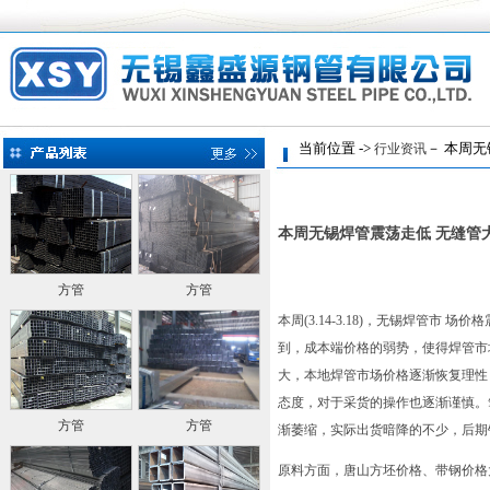
当前位置 ->
－ 本周无
行业资讯
本周无锡焊管震荡走低 无缝管
方管
方管
本周(3.14-3.18)，无锡焊管
到，成本端价格的弱势，使得焊管市
大，本地焊管市场价格逐渐恢复理性
态度，对于采货的操作也逐渐谨慎。
方管
方管
渐萎缩，实际出货暗降的不少，后期
原料方面，唐山方坯价格、带钢价格大幅