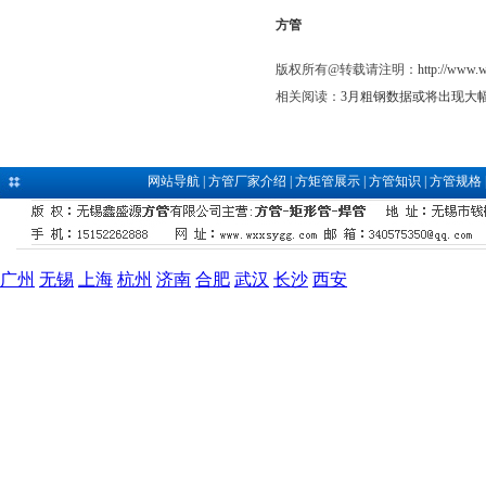
方管
版权所有@转载请注明：
http://www.
相关阅读：
3月粗钢数据或将出现大
网站导航
|
方管厂家介绍
|
方矩管展示
|
方管知识
|
方管规格
广州
无锡
上海
杭州
济南
合肥
武汉
长沙
西安