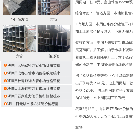
周同期下跌10元。唐山带钢355mm
综合考虑：1.管坯方面：本地热轧管坯价
小口径方管
方管
2.市场方面：本周山东部分缝管厂
加上上周涨价幅度过大，下周无锡无
镀锌管方面，本周无锡镀锌管市场价
震荡局面。据了解，由于市场中观望
方管
矩形管
着建筑工程项目陆续开工，对于镀锌
端的拖动下，下周镀锌管市场也将随
6月8日无锡镀锌方管市场价格暂稳
6月8日成都方管市场价格或继续小
据兰格钢铁信息研究中 心市场监测显示，
6月8日长春镀锌方管市场价格暂稳
出厂价格为 2370元，比上周同期下跌4
6月8日上海镀锌方管市场价格暂稳
价格 为3010，与上周同期持平；友诚
6月8日石家庄方管价格行情暂稳市
为3100元，比上周同期下跌70元。
3月11日无锡市场方矩管价格行情
截至3月18日，山东产57?.5mm价格为
价格为2900元，天管产426?1mm价
标签: