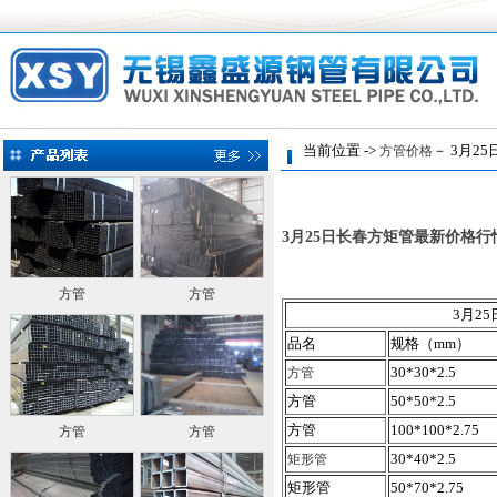
当前位置 ->
－ 3月2
方管价格
3月25日长春方矩管最新价格行
方管
方管
3月2
品名
规格（mm）
30*30*2.5
方管
方管
50*50*2.5
方管
100*100*2.75
方管
方管
30*40*2.5
矩形管
矩形管
50*70*2.75