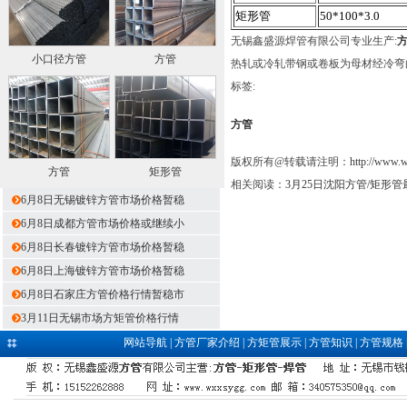
矩形管
50*100*3.0
无锡鑫盛源焊管有限公司专业生产:
小口径方管
方管
热轧或冷轧带钢或卷板为母材经冷弯
标签:
方管
版权所有@转载请注明：
http://www.
方管
矩形管
相关阅读：
3月25日沈阳方管/矩形
6月8日无锡镀锌方管市场价格暂稳
6月8日成都方管市场价格或继续小
6月8日长春镀锌方管市场价格暂稳
6月8日上海镀锌方管市场价格暂稳
6月8日石家庄方管价格行情暂稳市
3月11日无锡市场方矩管价格行情
网站导航
|
方管厂家介绍
|
方矩管展示
|
方管知识
|
方管规格