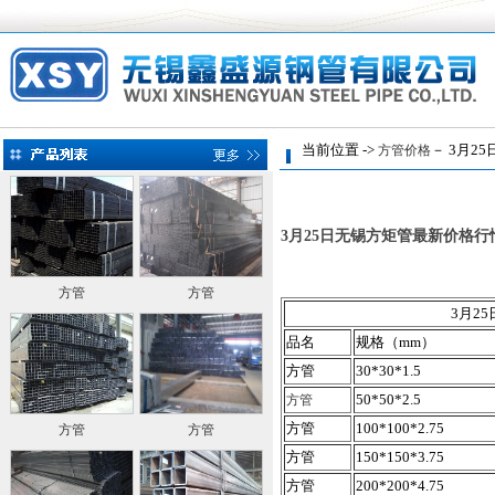
当前位置 ->
－ 3月2
方管价格
3月25日无锡方矩管最新价格行
方管
方管
3月2
品名
规格（mm）
方管
30*30*1.5
50*50*2.5
方管
方管
100*100*2.75
方管
方管
方管
150*150*3.75
方管
200*200*4.75