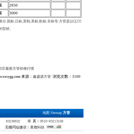
溪
2950
溪
3000
:国标,日标,英制,美标,欧标,非标等.方管是以Q235
的型材。
大邱庄最新方管价格行情
来源：
浏览次数：3160
.wxxsygg.com
鑫盛源方管
地图
Sitemap
方管