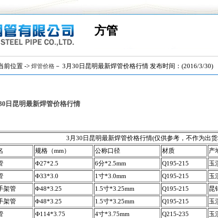
方管
位置 ->
－ 3月30日昆明最新焊管价格行情 发布时间：(2016/3/30)
焊管价格
月30日昆明最新焊管价格行情
3月30日昆明最新焊管价格行情
(仅供参考，不作为出货
名
规格（mm）
公称口径
材质
产
管
Ф27*2.5
6分*2.5mm
Q195-215
玉
管
Ф33*3.0
1寸*3.0mm
Q195-215
玉
手架管
Φ48*3.25
1.5寸*3.25mm
Q195-215
昆
手架管
Φ48*3.25
1.5寸*3.25mm
Q195-215
玉
管
Ф114*3.75
4寸*3.75mm
Q215-235
玉