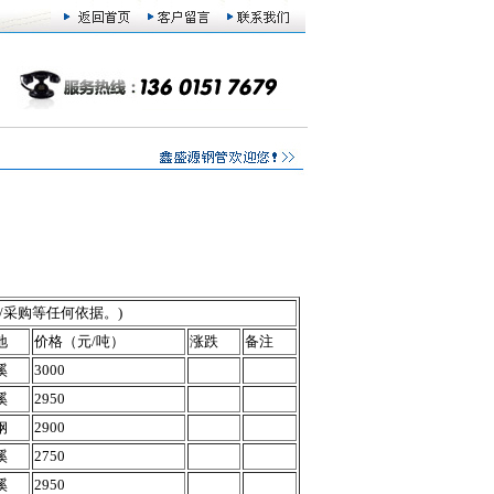
/采购等任何依据。)
地
价格（元/吨）
涨跌
备注
溪
3000
溪
2950
钢
2900
溪
2750
溪
2950