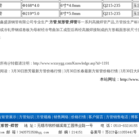
管
Ф168*4.0
6寸*4.0mm
Q215-235
玉
管
Ф219*5.0
8寸*5.0mm
Q215-235
玉
鑫盛源钢管有限公司专业生产:
方管
,
矩形管
,
焊管
等一系列高频焊管产品,方管按生产标准分
或冷轧带钢或卷板为母材经冷弯曲加工成型后再经高频焊接制成的方形截面形状尺寸
:
所有@转载请注明：
http://www.wxxsygg.com/Knowledge.asp?id=1191
阅读：
3月30日胜芳最新方管价格行情
|
3月30日长春最新方矩管价格行情
|
3月30日
本站网址：
http://www
方矩管展示
|
方管知识
|
方管规格
|
销售网络
|
价格行情
|
客户留言
|
方管销售电话
|
博客