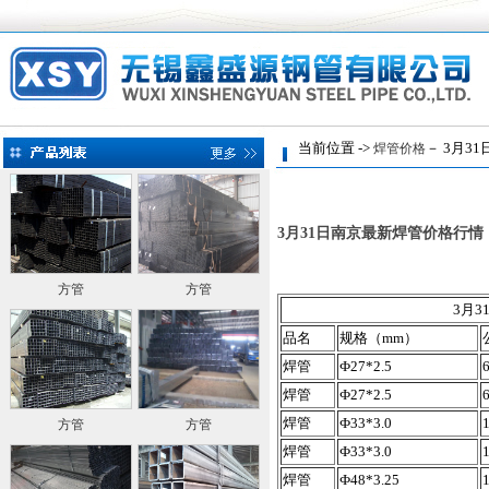
当前位置 ->
－ 3月31
焊管价格
3月31日南京最新焊管价格行情
方管
方管
3月
品名
规格（mm）
焊管
Ф27*2.5
焊管
Ф27*2.5
焊管
Ф33*3.0
方管
方管
焊管
Ф33*3.0
焊管
Ф48*3.25