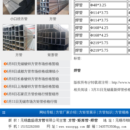
焊管
Ф48*3.25
焊管
Ф114*3.75
小口径方管
方管
焊管
Ф114*3.75
焊管
Ф168*4.25
焊管
Ф168*4.25
焊管
Ф219*5.75
焊管
Ф219*5.75
方管
矩形管
标签:
6月8日无锡镀锌方管市场价格暂稳
焊管
6月8日成都方管市场价格或继续小
6月8日长春镀锌方管市场价格暂稳
版权所有@转载请注明：
http://www.
6月8日上海镀锌方管市场价格暂稳
相关阅读：
3月31日无锡最新焊管价
6月8日石家庄方管价格行情暂稳市
3月11日无锡市场方矩管价格行情
网站导航
|
方管厂家介绍
|
方矩管展示
|
方管知识
|
方管规格