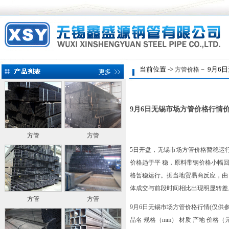
当前位置 ->
－ 9月6
方管价格
9月6日无锡市场方管价格行情
方管
方管
5日开盘，无锡市场方管价格暂稳运行
价格趋于平 稳，原料带钢价格小幅
格暂稳运行。据当地贸易商反应，由
体成交与前段时间相比出现明显转差
方管
方管
9月6日无锡市场方管价格行情(仅供
品名 规格（mm） 材质 产地 价格（元