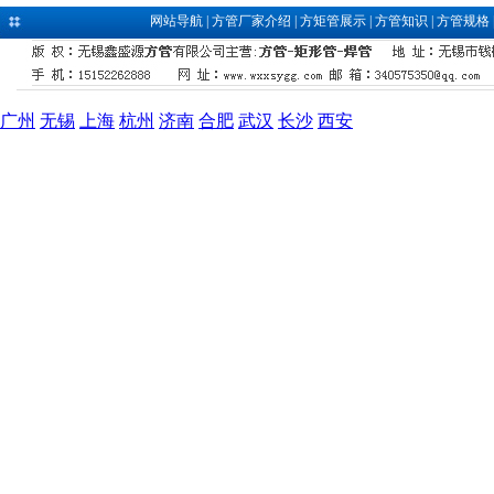
网站导航
|
方管厂家介绍
|
方矩管展示
|
方管知识
|
方管规格
广州
无锡
上海
杭州
济南
合肥
武汉
长沙
西安