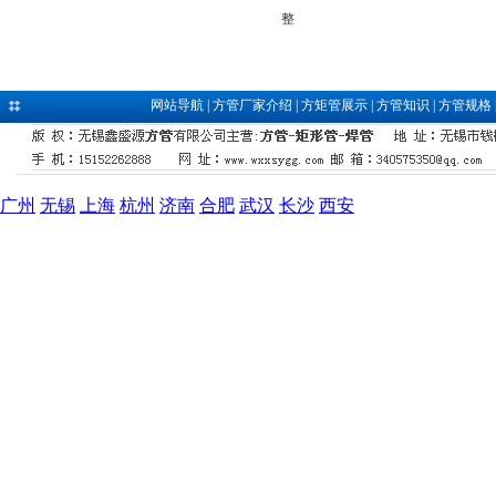
整
网站导航
|
方管厂家介绍
|
方矩管展示
|
方管知识
|
方管规格
广州
无锡
上海
杭州
济南
合肥
武汉
长沙
西安